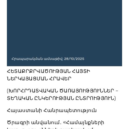
Հրապարակման ամսաթիվ: 28/10/2025
ՀԵՏԱՔՐՔՐՎԱԾՈՒԹՅԱՆ ՀԱՅՏԻ
ՆԵՐԿԱՅԱՑՄԱՆ ՀՐԱՎԵՐ
(ԽՈՐՀՐԴԱՏՎԱԿԱՆ ԾԱՌԱՅՈՒԹՅՈՒՆՆԵՐ –
ՏԵՂԱԿԱՆ ԸՆԿԵՐՈՒԹՅԱՆ ԸՆՏՐՈՒԹՅՈՒՆ)
Հայաստանի Հանրապետություն
Ծրագրի անվանում․ «Համայնքների