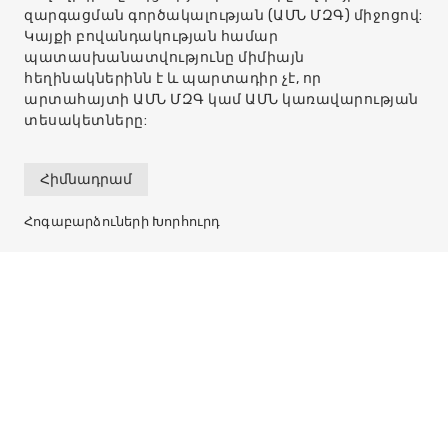
զարգացման գործակալության (ԱՄՆ ՄԶԳ) միջոցով:
Կայքի բովանդակության համար
պատասխանատվությունը միմիայն
հեղինակներինն է և պարտադիր չէ, որ
արտահայտի ԱՄՆ ՄԶԳ կամ ԱՄՆ կառավարության
տեսակետները:
Հիմնադրամ
Հոգաբարձուների Խորհուրդ
Մեր մասին
Ռեկվիզիտներ
Կապ
info@r2e2.am
ՀՀ, ք. Երևան 0001,