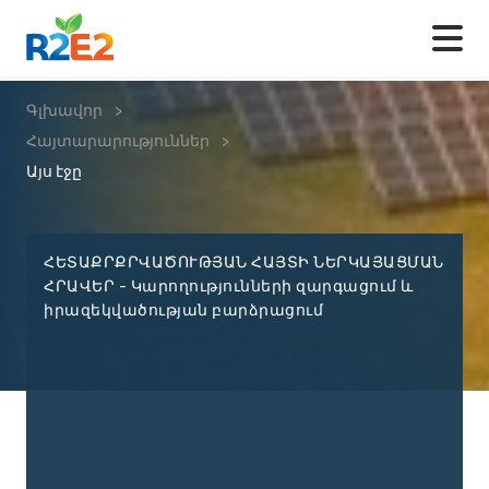
Գլխավոր
>
Հայտարարություններ
>
Այս էջը
ՀԵՏԱՔՐՔՐՎԱԾՈՒԹՅԱՆ ՀԱՅՏԻ ՆԵՐԿԱՅԱՑՄԱՆ
ՀՐԱՎԵՐ - Կարողությունների զարգացում և
իրազեկվածության բարձրացում