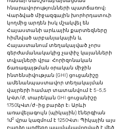
համար մասշտաբայնացման
հնարավորությունների պատճառով։
Վարձված միջազգային խորհրդատուի
կողմից արդեն իսկ մշակվել են
Հայաստանի արևային քարտեզները
հիմնված արբանյակային և
Հայաստանում տեղակայված չորս
գերժամանակակից չափիչ կայանների
տվյալների վրա: Հորիզոնական
ճառագայթման օրական միջին
ինտենսիվության (GHI) ցուցանիշը
ամենանպաստավոր տեղակայման
վայրերի համար տատանվում է 5-5,5
կՎտ/ժ, տարեկան GHI ցուցանիշը
1750կՎտ/ժ–ից բարձր է։ Արևի
առավելագույն (պիկային) էներգիան
2
1մ
վրա կազմում է 1250Վտ։ Պիկային այս
բարձր արժեքը պայմանավորված է մեծ