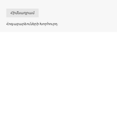
Հիմնադրամ
Հոգաբարձուների Խորհուրդ
Մեր մասին
Ռեկվիզիտներ
Կապ
info@r2e2.am
ՀՀ, ք. Երևան 0001,
պող. Սայաթ-Նովա 29/1
+374 10 588011
R2E2. Բոլոր իրավունքները պաշտպանված են © 2005-