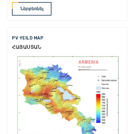
Ներբեռնել
PV YEILD MAP
ՀԱՅԱՍՏԱՆ