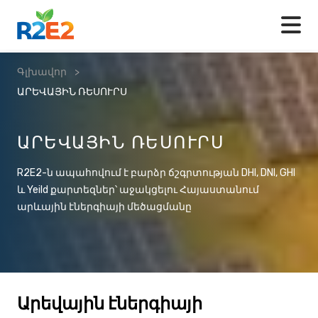
Գլխավոր
>
ԱՐԵՎԱՅԻՆ ՌԵՍՈՒՐՍ
ԱՐԵՎԱՅԻՆ ՌԵՍՈՒՐՍ
R2E2-ն ապահովում է բարձր ճշգրտության DHI, DNI, GHI
և Yeild քարտեզներ՝ աջակցելու Հայաստանում
արևային էներգիայի մեծացմանը
Արեվային էներգիայի