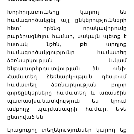
Խորհրդատուները
կարող
են
համագործակցել
այլ
ընկերությունների
հետ՝
իրենց
որակավորումը
բարձրացնելու
համար
,
սակայն
պետք
է
հստակ
նշեն
,
թե
արդյոք
համագործակցությունը
համատեղ
ձեռնարկության
և
/
կամ
ենթախորհրդատվության
ձև
ունի
:
Համատեղ
ձեռնարկության
դեպքում
համատեղ
ձեռնարկության
բոլոր
գործընկերները
համատեղ
և
առանձին
պատասխանատվություն
են
կրում
ամբողջ
պայմանագրի
համար
,
եթե
ընտրված
են։
Լրացուցիչ
տեղեկություններ
կարող
եք