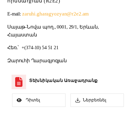
հիմնադրամ
(R2E2)
zaruhi.gharagyozyan@r2e2.am
E-mail:
Սայաթ
-
Նովա
պող
., 0001, 29/1
,
Երևան
,
Հայաստան
Հեռ
.
՝
+(374-10) 54 51 21
Զարուհի
Ղարագյոզյան
Տեխնիկական Առաջադրանք
Դիտել
Ներբեռնել