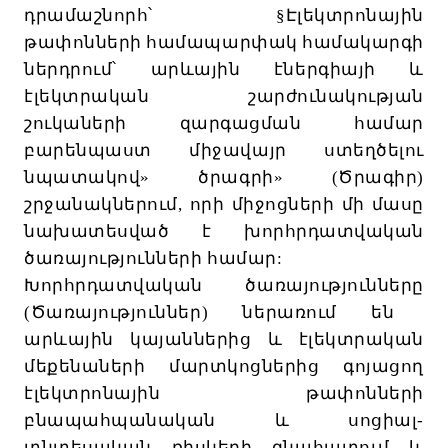
դրամաշնորհ
՝
§
Էլեկտրոնային
թափոնների
համապարփակ
համակարգի
ներդրում՝
արևային
էներգիայի
և
էլեկտրական
շարժունակության
շուկաների
զարգացման
համար
բարենպաստ
միջավայր
ստեղծելու
նպատակով
»
ծրագրի»
(
Ծրագիր
)
շրջանակներում
,
որի
միջոցների
մի
մասը
նախատեսված
է
խորհրդատվական
ծառայությունների
համար
:
Խորհրդատվական
ծառայությունները
(
Ծառայություններ
)
ներառում
են
արևային
կայաններից
և
էլեկտրական
մեքենաների
մարտկոցներից
գոյացող
էլեկտրոնային
թափոնների
բնապահպանական
և
սոցիալ
-
տնտեսական
ռիսկերի
գնահատում
և