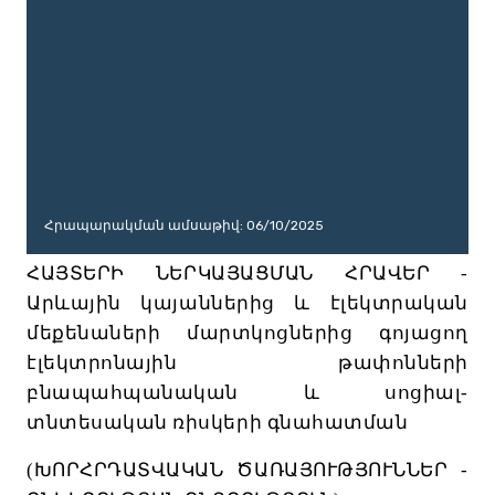
Հրապարակման ամսաթիվ: 06/10/2025
ՀԱՅՏ
ԵՐԻ
ՆԵՐԿԱՅԱՑ
ՄԱՆ
ՀՐԱՎԵՐ
-
Արևային
կայաններից
և
էլեկտրական
մեքենաների
մարտկոցներից
գոյացող
էլեկտրոնային
թափոնների
բնապահպանական
և
սոցիալ
-
տնտեսական
ռիսկերի
գնահատ
ման
(
ԽՈՐՀՐԴԱՏՎԱԿԱՆ
ԾԱՌԱՅՈՒԹՅՈՒՆՆԵՐ
-