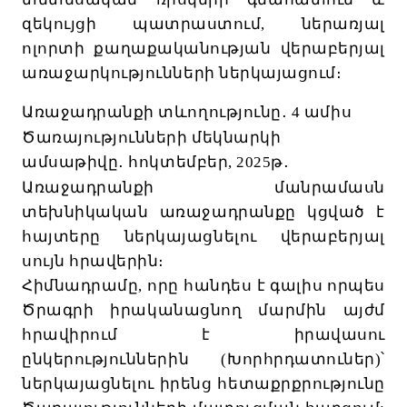
զեկույցի
պատրաստում
,
ներառյալ
ոլորտի
քաղաքականության
վերաբերյալ
առաջարկությունների
ներկայացում։
Առաջադրանքի
տևողությունը
․
4
ամիս
Ծառայությունների
մեկնարկի
ամսաթիվը
․
հոկտեմբեր
, 2025
թ
․
Առաջադրանքի
մանրամասն
տեխնիկական
առաջադրանքը
կցված
է
հայտերը
ներկայացնելու
վերաբերյալ
սույն
հրավերին։
Հիմնադրամը
,
որը
հանդես
է
գալիս
որպես
Ծրագրի
իրականացնող
մարմին
այժմ
հրավիրում
է
իրավասու
ընկերություններին
(
Խորհրդատուներ
)
՝
ներկայացնելու
իրենց
հետաքրքրությունը