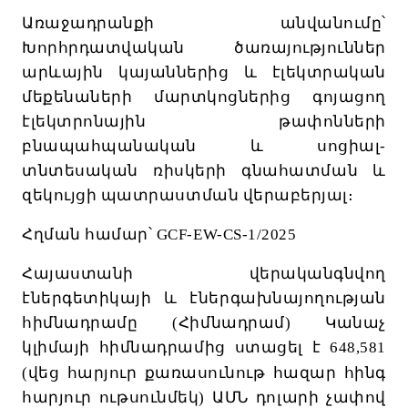
Առաջադրանքի
անվանումը՝
Խորհրդատվական
ծառայություններ
արևային
կայաններից
և
էլեկտրական
մեքենաների
մարտկոցներից
գոյացող
էլեկտրոնային
թափոնների
բնապահպանական
և
սոցիալ
-
տնտեսական
ռիսկերի
գնահատման
և
զեկույցի
պատրաստման
վերաբերյալ։
Հղման
համար՝
GCF-EW-CS-1/2025
Հայաստանի
վերականգնվող
էներգետիկայի
և
էներգախնայողության
հիմնադրամը
(
Հիմնադրամ
)
Կանաչ
կլիմայի
հիմնադրամից
ստացել
է
648,581
(
վեց
հարյուր
քառասունութ
հազար
հինգ
հարյուր
ութսունմեկ
)
ԱՄՆ
դոլարի
չափով