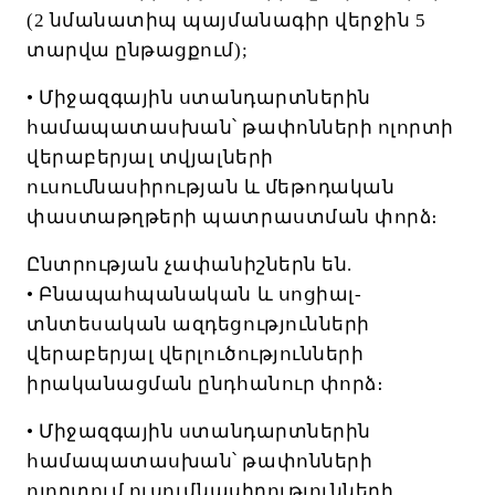
(2
նմանատիպ
պայմանագիր
վերջին
5
տարվա
ընթացքում
);
•
Միջազգային
ստանդարտներին
համապատասխան՝
թափոնների
ոլորտի
վերաբերյալ
տվյալների
ուսումնասիրության
և
մեթոդական
փաստաթղթերի
պատրաստման
փորձ։
Ընտրության
չափանիշներն
են
.
•
Բնապահպանական
և
սոցիալ
-
տնտեսական
ազդեցությունների
վերաբերյալ
վերլուծությունների
իրականացման
ընդհանուր
փորձ։
•
Միջազգային
ստանդարտներին
համապատասխան՝
թափոնների
ոլորտում
ուսումնասիրությունների