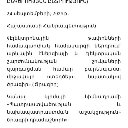
ԸՆԿԵՐՈՒԹՅԱՆ
ԸՆՏՐՈՒԹՅՈՒՆ
)
24
սեպտեմբերի
,
2025
թ
․
Հայաստանի
Հանրապետություն
§
Էլեկտրոնային
թափոնների
համապարփակ
համակարգի
ներդրում՝
արևային
էներգիայի
և
էլեկտրական
շարժունակության
շուկաների
զարգացման
համար
բարենպաստ
միջավայր
ստեղծելու
նպատակով
ծրագիր»
(
Ծրագիր
)
Կանաչ
կլիմայի
հիմնադրամի
«
Պատրաստվածության
և
նախապատրաստման
աջակցություն
»
ծրագրի
դրամաշնորհ»