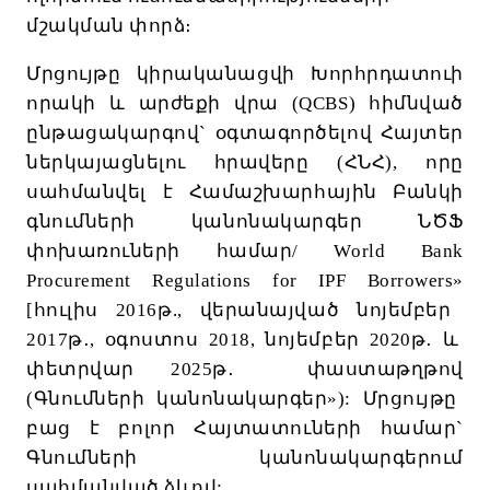
մշակման
փորձ։
Մրցույթը
կիրականացվի
Խորհրդատուի
որակի
և
արժեքի
վրա
(QCBS)
հիմնված
ընթացակարգով
`
օգտագործելով
Հայտեր
ներկայացնելու
հրավերը
(
ՀՆՀ
),
որը
սահմանվել
է
Համաշխարհային
Բանկի
գնումների
կանոնակարգեր
ՆԾՖ
փոխառուների
համար
/ World Bank
Procurement Regulations for IPF Borrowers
»
[
հուլիս
2016
թ
.,
վերանայված
նոյեմբեր
2017
թ
․
,
օգոստոս
2018,
նոյեմբեր
2020
թ
․
և
փետրվար
2025
թ
․
փաստաթղթով
(
Գնումների
կանոնակարգեր
»
):
Մրցույթը
բաց
է
բոլոր
Հայտատուների
համար
`
Գնումների
կանոնակարգերում
սահմանված
ձևով
: