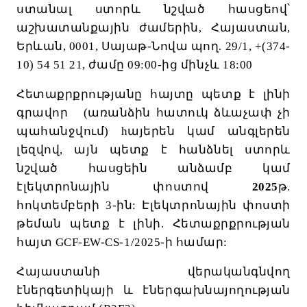
ստանալ
ստորև
նշված
հասցեով՝
աշխատանքային
ժամերին
,
Հայաստան
,
Երևան
, 0001,
Սայաթ
-
Նովա
պող
. 29/1, +(374-
10) 54 51 21,
ժամը
09:00-
ից
մինչև
18:00
Հետաքրքրությանը
հայտը
պետք
է
լինի
գրավոր
(
առանձին
հատուկ
ձևաչափ
չի
պահանջվում
) h
այերեն
կամ
անգլերեն
լեզվով
,
այն
պետք
է
հանձնել
ստորև
նշված
հասցեին
անձամբ
կամ
էլեկտրոնային
փոստով
2025
թ
.
հոկտեմբերի 3-
ին
:
Էլեկտրոնային
փոստի
թեման
պետք
է
լինի
.
Հետաքրքրության
հայտ
GCF-EW-CS-1/2025
-
ի
համար
:
Հայաստանի
վերականգնվող
էներգետիկայի
և
էներգախնայողության