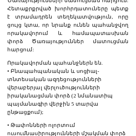
Ծառայությունների
մատուցման
հարցում
:
Հետաքրքրված
խորհրդատուները
պետք
է
տրամադրեն
տեղեկատվություն
,
որը
ցույց
կտա
,
որ
նրանք
ունեն
պահանջվող
որակավորում
և
համապատասխան
փորձ
Ծառայություններ
մատուցման
հարցում
:
Որակավորման
պահանջներն
են
.
•
Բնապահպանական
և
սոցիալ
-
տնտեսական
ազդեցությունների
վերաբերյալ
վերլուծությունների
իրականացման
փորձ
(2
նմանատիպ
պայմանագիր
վերջին
5
տարվա
ընթացքում
);
•
Թափոնների
ոլորտում
ուսումնասիրությունների
մշակման
փորձ